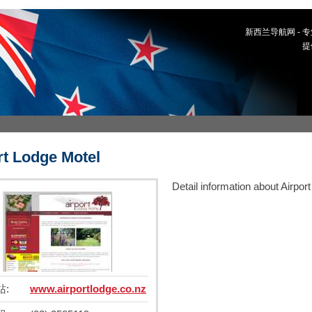
新西兰导航网 -
提
rt Lodge Motel
Detail information about Airpor
站:
www.airportlodge.co.nz