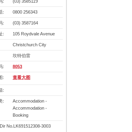
码:
(03) 3585119
话:
0800 256343
码:
(03) 3587164
址:
105 Roydvale Avenue
Christchurch City
坎特伯雷
码:
8053
图:
查看大图
箱:
类:
Accommodation -
Accommodation -
Booking
ir No.
LK691512308-3003