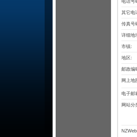
电话号
其它电
传真号
详细地
市镇:
地区:
邮政编
网上地
电子邮
网站分
NZWebD