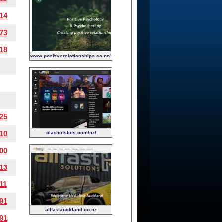
14
73
18
www.positiverelationships.co.nz/child-
and-family-psychology
25
10
clashofslots.com/nz/
00
13
11
91
allfastauckland.co.nz
91