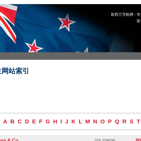
新西兰导航网 -
提
兰网站索引
A
B
C
D
E
F
G
H
I
J
K
L
M
N
O
P
Q
R
S
T
nna & Co
80
(03) 3798790