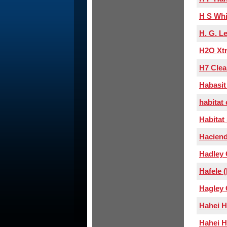
H S Whi
H. G. L
H2O Xt
H7 Clea
Habasit
habitat
Habitat
Hacien
Hadley 
Hafele 
Hagley
Hahei H
Hahei H