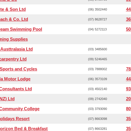
te & Son Ltd
44
(06) 3502440
each & Co. Ltd
36
(07) 8628727
ream Swimming Pool
50
(04) 5272113
ning Supplies
 Austtralasia Ltd
(03) 3485600
 carpentry Ltd
(09) 5246465
 Sports and Cycles
78
(03) 7888002
da Motor Lodge
44
(06) 3573109
Consultants Ltd
93
(03) 4502140
(NZ) Ltd
20
(09) 2742040
 Community College
80
(03) 3793090
olidays Resort
35
(07) 8663098
orizon Bed & Breakfast
35
(07) 8663281