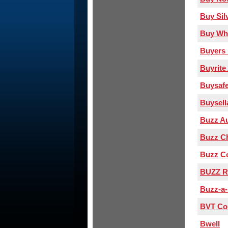
Buy Sil
Buy Who
Buyers 
Buyrite
Buysafe
Buysell
Buzz A
Buzz C
Buzz Co
BUZZ R
Buzz-a-
BVT Con
Bwell