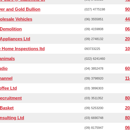
ver and Gold Bullion
90
(027) 4775198
lesale Vehicles
44
(06) 3555851
Demolition
06
(09) 4159808
 Appliances Ltd
20
(09) 2748132
 Home Inspections ltd
10
093733225
animals
(022) 6241460
udio
60
(04) 3852478
hannel
11
(09) 3798920
ffee Ltd
(03) 3896303
ecruitment
80
(03) 3511352
Basket
20
(09) 5253200
sulting Ltd
80
(03) 6690748
06
(09) 8175947