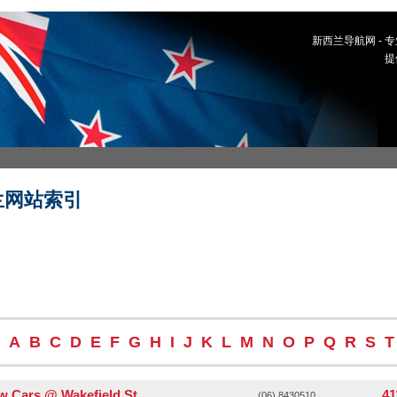
新西兰导航网 -
提
兰网站索引
A
B
C
D
E
F
G
H
I
J
K
L
M
N
O
P
Q
R
S
T
 Cars @ Wakefield St
41
(06) 8430510